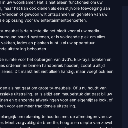
 in uw woonkamer. Het is niet alleen functioneel om uw
, maar het kan ook dienen als een stijlvolle toevoeging aan
et vrienden of gewoon wilt ontspannen en genieten van uw
eale oplossing voor uw entertainmentbehoeften.
tv-meubel is de ruimte die het biedt voor al uw media-
surround sound-systemen, er is voldoende plek om alles
 vakken, lades en planken kunt u al uw apparatuur
mde uitstraling behouden.
e ruimte voor het opbergen van dvd’s, Blu-rays, boeken en
jes ordenen en binnen handbereik houden, zodat u altijd
f series. Dit maakt het niet alleen handig, maar voegt ook een
kheden als het gaat om grote tv-meubels. Of u nu houdt van
sieke uitstraling, er is altijd een meubelstuk dat past bij uw
lijnen en glanzende afwerkingen voor een eigentijdse look, of
n voor een meer traditionele uitstraling.
 belangrijk om rekening te houden met de afmetingen van uw
er. Meet zorgvuldig de breedte, hoogte en diepte van zowel