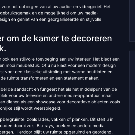
g voor het opbergen van al uw audio- en videogerief. Het
 gebruiksgemak en de mogelijkheid om uw media-
design en geniet van een georganiseerde en stijlvolle
nier om de kamer te decoreren
k.
r ook een stijlvolle toevoeging aan uw interieur. Het biedt een
en mooi meubelstuk. Of u nu kiest voor een modern design
ist voor een klassieke uitstraling met warme houttinten en
 de ruimte transformeren en een statement maken.
ubel de aandacht en fungeert het als het middelpunt van de
rgplek voor uw televisie en andere media-apparatuur, maar
t kan dienen als een showcase voor decoratieve objecten zoals
nlijke stijl wordt weerspiegeld.
ergruimte, zoals lades, vakken of planken. Dit stelt u in
ouden door dvd’s, Blu-rays, boeken en andere media-
bergen. Hierdoor blijft uw ruimte opgeruimd en geordend,