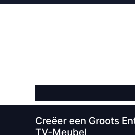
Skip
to
content
Creëer een Groots En
TV-Meubel