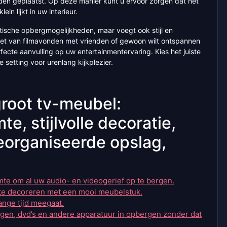
rden geplaatst. Op deze manier kunt u ervoor zorgen dat het
in lijkt in uw interieur.
ktische opbergmogelijkheden, maar voegt ook stijl en
niet van filmavonden met vrienden of gewoon wilt ontspannen
ecte aanvulling op uw entertainmentervaring. Kies het juiste
 setting voor urenlang kijkplezier.
groot tv-meubel:
e, stijlvolle decoratie,
eorganiseerde opslag,
mte om al uw audio- en videogerief op te bergen.
r te decoreren met een mooi meubelstuk.
ange tijd meegaat.
ngen, dvd’s en andere apparatuur in opbergen zonder dat