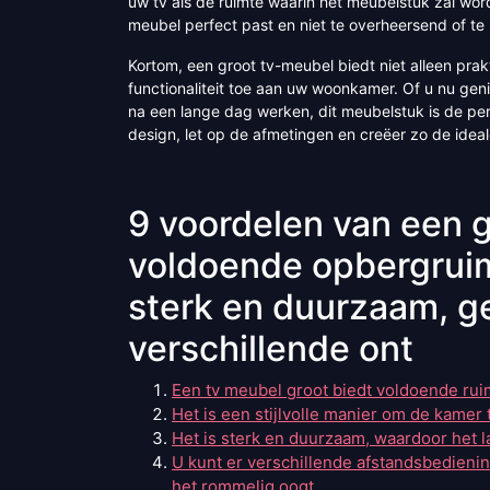
uw tv als de ruimte waarin het meubelstuk zal wo
meubel perfect past en niet te overheersend of te kle
Kortom, een groot tv-meubel biedt niet alleen pra
functionaliteit toe aan uw woonkamer. Of u nu ge
na een lange dag werken, dit meubelstuk is de perf
design, let op de afmetingen en creëer zo de ideale
9 voordelen van een 
voldoende opbergruimt
sterk en duurzaam, g
verschillende ont
Een tv meubel groot biedt voldoende rui
Het is een stijlvolle manier om de kame
Het is sterk en duurzaam, waardoor het l
U kunt er verschillende afstandsbedieni
het rommelig oogt.