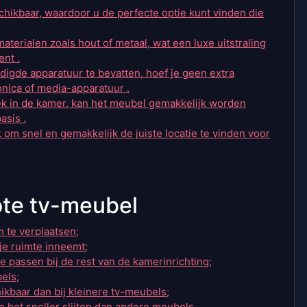
chikbaar, waardoor u de perfecte optie kunt vinden die
terialen zoals hout of metaal, wat een luxe uitstraling
ent .
digde apparatuur te bevatten, hoef je geen extra
onica of media-apparatuur .
plek in de kamer, kan het meubel gemakkelijk worden
asis .
 om snel en gemakkelijk de juiste locatie te vinden voor
ote tv-meubel
 te verplaatsen;
 je ruimte inneemt;
e passen bij de rest van de kamerinrichting;
els;
ikbaar dan bij kleinere tv-meubels;
 het sneller slijten dan andere meubels.