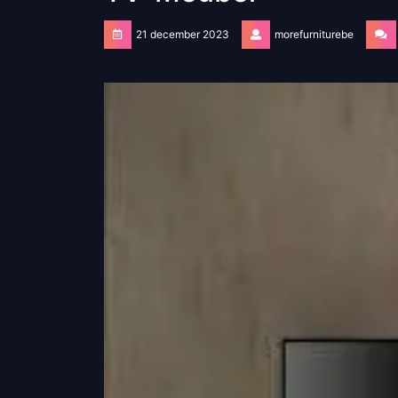
21 december 2023
morefurniturebe