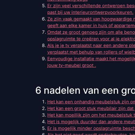
Er zijn veel verschillende ontwerpen bes
past bij uw interieurontwerpvoorkeuren.
Ze zijn vaak gemaakt van hoogwaardige ma
geeft aan elke kamer in huis of appartem
Omdat ze groot genoeg zijn om alle beno
opslagruimte te creëren voor al je elektr
Als je je tv verplaatst naar een andere 
verplaatst met behulp van rollers of wielb
Eenvoudige installatie maakt het mogelijk
jouw tv-meubel groot .
6 nadelen van een gr
Het kan een onhandig meubelstuk zijn om
Het kan een groot stuk meubilair zijn dat
Het kan moeilijk zijn om het meubelstuk t
Het is mogelijk duurder dan andere meub
Er is mogelijk minder opslagruimte besch
Als het niet goed wordt onderhouden, kan