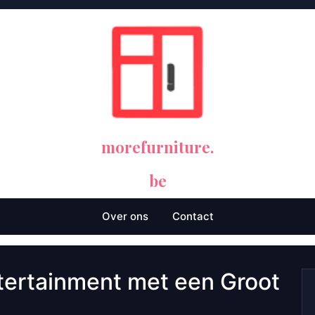
morefurniture.
be
Over ons
Contact
tertainment met een Groot