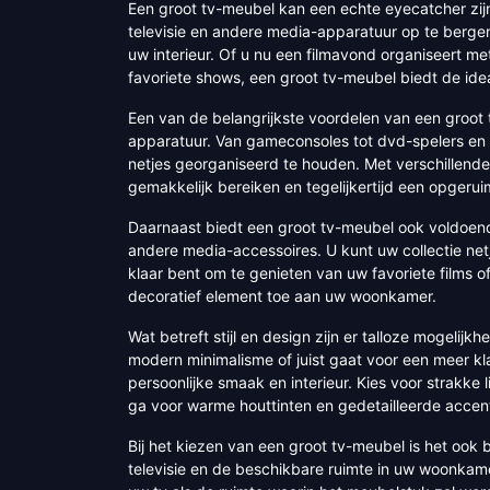
Een groot tv-meubel kan een echte eyecatcher zijn
televisie en andere media-apparatuur op te bergen
uw interieur. Of u nu een filmavond organiseert m
favoriete shows, een groot tv-meubel biedt de id
Een van de belangrijkste voordelen van een groot 
apparatuur. Van gameconsoles tot dvd-spelers en 
netjes georganiseerd te houden. Met verschillende
gemakkelijk bereiken en tegelijkertijd een opgerui
Daarnaast biedt een groot tv-meubel ook voldoend
andere media-accessoires. U kunt uw collectie net
klaar bent om te genieten van uw favoriete films o
decoratief element toe aan uw woonkamer.
Wat betreft stijl en design zijn er talloze mogelij
modern minimalisme of juist gaat voor een meer klas
persoonlijke smaak en interieur. Kies voor strakke 
ga voor warme houttinten en gedetailleerde accente
Bij het kiezen van een groot tv-meubel is het ook
televisie en de beschikbare ruimte in uw woonkam