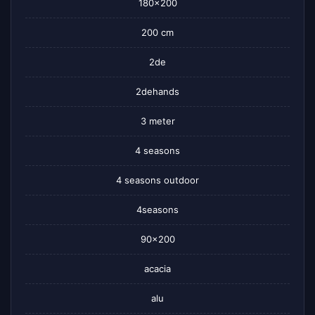
180×200
200 cm
2de
2dehands
3 meter
4 seasons
4 seasons outdoor
4seasons
90×200
acacia
alu