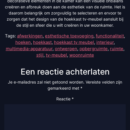
decoratieve elementen in de kamer kan een visuele onbalans
creëren en afbreuk doen aan de esthetiek van de ruimte. Het is
daarom belangrijk om zorgvuldig te selecteren en ervoor te
zorgen dat het design van de hoekkast tv-meubel aansluit bij
de stijl en sfeer die u wilt creëren in uw woonkamer.
Tags:
afwerkingen
,
esthetische toevoeging
,
functionaliteit
,
hoeken
,
hoekkast
,
hoekkast tv meubel
,
interieur
,
multimedia-apparatuur
,
ontwerpen
,
opbergruimte
,
ruimte
,
stijl
,
tv-meubel
,
woonruimte
Een reactie achterlaten
Je e-mailadres zal niet getoond worden.
Vereiste velden zijn
gemarkeerd met
*
Reactie
*