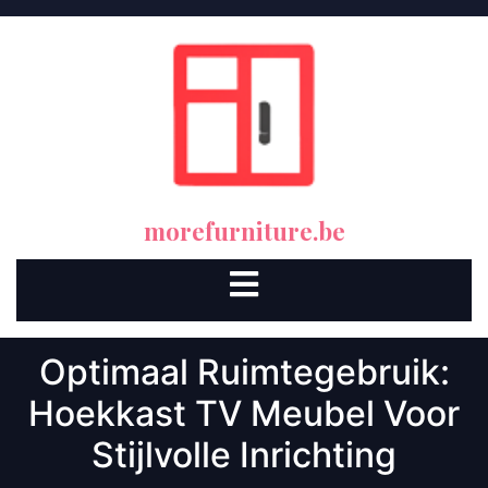
Skip
to
content
morefurniture.be
Open
Button
Optimaal Ruimtegebruik:
Hoekkast TV Meubel Voor
Stijlvolle Inrichting