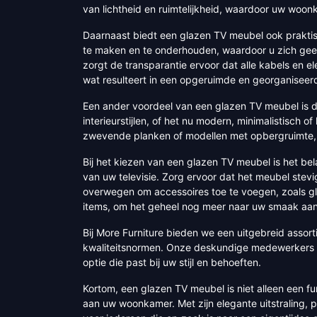
van lichtheid en ruimtelijkheid, waardoor uw woonk
Daarnaast biedt een glazen TV meubel ook praktis
te maken en te onderhouden, waardoor u zich gee
zorgt de transparantie ervoor dat alle kabels en
wat resulteert in een opgeruimde en georganiseerde
Een ander voordeel van een glazen TV meubel is de
interieurstijlen, of het nu modern, minimalistisch o
zwevende planken of modellen met opbergruimte, 
Bij het kiezen van een glazen TV meubel is het be
van uw televisie. Zorg ervoor dat het meubel stev
overwegen om accessoires toe te voegen, zoals g
items, om het geheel nog meer naar uw smaak aan
Bij More Furniture bieden we een uitgebreid asso
kwaliteitsnormen. Onze deskundige medewerkers st
optie die past bij uw stijl en behoeften.
Kortom, een glazen TV meubel is niet alleen een fun
aan uw woonkamer. Met zijn elegante uitstraling, p