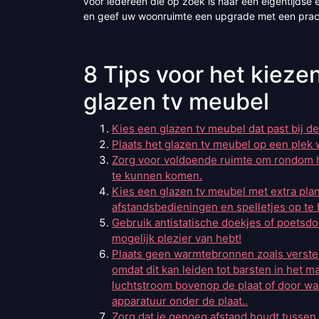
voor iedereen die op zoek is naar een eigentijdse e
en geef uw woonruimte een upgrade met een prac
8 Tips voor het kiez
glazen tv meubel
Kies een glazen tv meubel dat past bij de s
Plaats het glazen tv meubel op een plek w
Zorg voor voldoende ruimte om rondom he
te kunnen komen.
Kies een glazen tv meubel met extra pla
afstandsbedieningen en spelletjes op te
Gebruik antistatische doekjes of poetsdo
mogelijk plezier van hebt!
Plaats geen warmtebronnen zoals verster
omdat dit kan leiden tot barsten in het m
luchtstroom bovenop de plaat of door wa
apparatuur onder de plaat..
Zorg dat je genoeg afstand houdt tussen