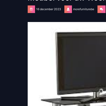
16 december 2023
morefurniturebe