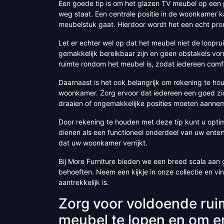
Een goede tip is om het glazen TV meubel op een p
weg staat. Een centrale positie in de woonkamer k
meubelstuk gaat. Hierdoor wordt het een echt pronk
Let er echter wel op dat het meubel niet de loop
gemakkelijk bereikbaar zijn en geen obstakels vo
ruimte rondom het meubel is, zodat iedereen comf
Daarnaast is het ook belangrijk om rekening te hou
woonkamer. Zorg ervoor dat iedereen een goed zic
draaien of ongemakkelijke posities moeten aanne
Door rekening te houden met deze tip kunt u optim
dienen als een functioneel onderdeel van uw ente
dat uw woonkamer verrijkt.
Bij More Furniture bieden we een breed scala aan g
behoeften. Neem een kijkje in onze collectie en vi
aantrekkelijk is.
Zorg voor voldoende rui
meubel te lopen en om er