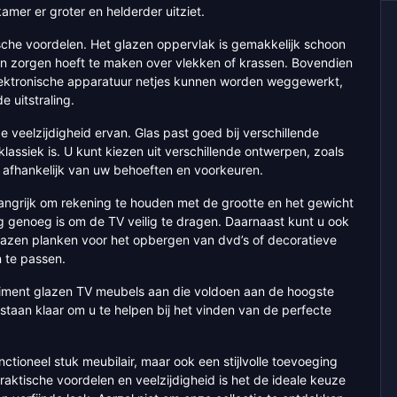
amer er groter en helderder uitziet.
che voordelen. Het glazen oppervlak is gemakkelijk schoon
n zorgen hoeft te maken over vlekken of krassen. Bovendien
 elektronische apparatuur netjes kunnen worden weggewerkt,
 uitstraling.
 veelzijdigheid ervan. Glas past goed bij verschillende
f klassiek is. U kunt kiezen uit verschillende ontwerpen, zoals
afhankelijk van uw behoeften en voorkeuren.
langrijk om rekening te houden met de grootte en het gewicht
ig genoeg is om de TV veilig te dragen. Daarnaast kunt u ook
lazen planken voor het opbergen van dvd’s of decoratieve
 te passen.
rtiment glazen TV meubels aan die voldoen aan de hoogste
aan klaar om u te helpen bij het vinden van de perfecte
ctioneel stuk meubilair, maar ook een stijlvolle toevoeging
raktische voordelen en veelzijdigheid is het de ideale keuze