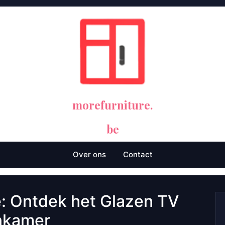
morefurniture.
be
Over ons
Contact
e: Ontdek het Glazen TV
nkamer