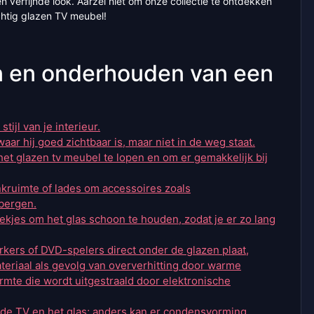
n verfijnde look. Aarzel niet om onze collectie te ontdekken
htig glazen TV meubel!
en en onderhouden van een
tijl van je interieur.
aar hij goed zichtbaar is, maar niet in de weg staat.
t glazen tv meubel te lopen en om er gemakkelijk bij
nkruimte of lades om accessoires zoals
 bergen.
ekjes om het glas schoon te houden, zodat je er zo lang
kers of DVD-spelers direct onder de glazen plaat,
ateriaal als gevolg van oververhitting door warme
rmte die wordt uitgestraald door elektronische
 de TV en het glas; anders kan er condensvorming