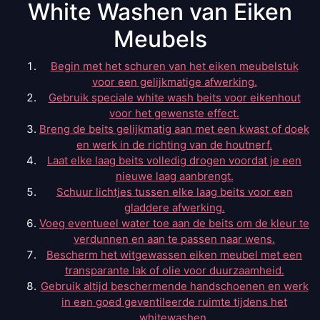
White Washen van Eiken
Meubels
Begin met het schuren van het eiken meubelstuk
voor een gelijkmatige afwerking.
Gebruik speciale white wash beits voor eikenhout
voor het gewenste effect.
Breng de beits gelijkmatig aan met een kwast of doek
en werk in de richting van de houtnerf.
Laat elke laag beits volledig drogen voordat je een
nieuwe laag aanbrengt.
Schuur lichtjes tussen elke laag beits voor een
gladdere afwerking.
Voeg eventueel water toe aan de beits om de kleur te
verdunnen en aan te passen naar wens.
Bescherm het witgewassen eiken meubel met een
transparante lak of olie voor duurzaamheid.
Gebruik altijd beschermende handschoenen en werk
in een goed geventileerde ruimte tijdens het
whitewashen.