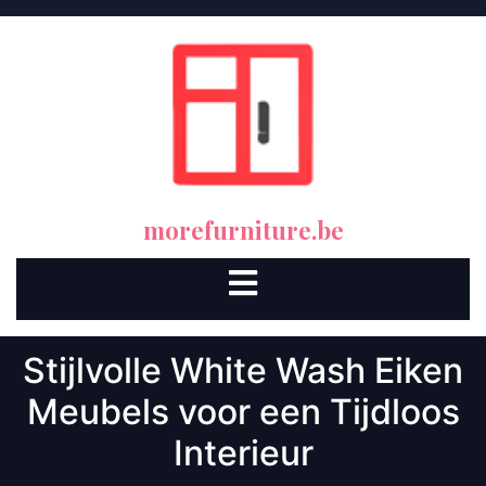
Skip
to
content
morefurniture.be
Open
Button
Stijlvolle White Wash Eiken
Meubels voor een Tijdloos
Interieur