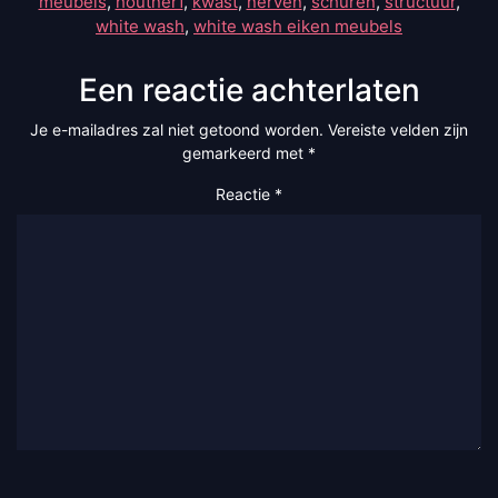
meubels
,
houtnerf
,
kwast
,
nerven
,
schuren
,
structuur
,
white wash
,
white wash eiken meubels
Een reactie achterlaten
Je e-mailadres zal niet getoond worden.
Vereiste velden zijn
gemarkeerd met
*
Reactie
*