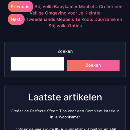
Berichtnavigatie
Previous:
Stijlvolle Babykamer Meubels: Creëer een
Veilige Omgeving voor Je Kleintje
Next:
Tweedehands Meubels Te Koop: Duurzame en
Stijlvolle Opties
Zoeken
Zoeken
Laatste artikelen
Creëer de Perfecte Sfeer: Tips voor een Compleet Interieur
in je Woonkamer
Ontdek de veelzijdige IKEA loungebank: Comfort en stijl