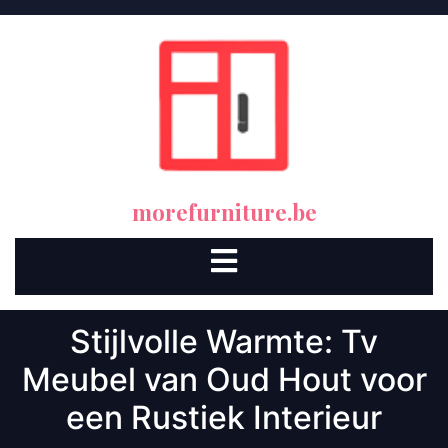
Skip
to
content
morefurniture.be
Open
Button
Stijlvolle Warmte: Tv
Meubel van Oud Hout voor
een Rustiek Interieur