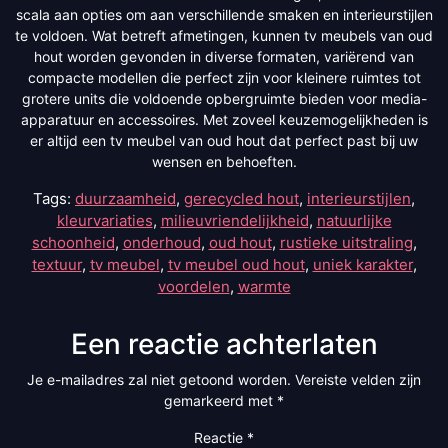
scala aan opties om aan verschillende smaken en interieurstijlen
te voldoen. Wat betreft afmetingen, kunnen tv meubels van oud
hout worden gevonden in diverse formaten, variërend van
compacte modellen die perfect zijn voor kleinere ruimtes tot
grotere units die voldoende opbergruimte bieden voor media-
apparatuur en accessoires. Met zoveel keuzemogelijkheden is
er altijd een tv meubel van oud hout dat perfect past bij uw
wensen en behoeften.
Tags:
duurzaamheid
,
gerecycled hout
,
interieurstijlen
,
kleurvariaties
,
milieuvriendelijkheid
,
natuurlijke
schoonheid
,
onderhoud
,
oud hout
,
rustieke uitstraling
,
textuur
,
tv meubel
,
tv meubel oud hout
,
uniek karakter
,
voordelen
,
warmte
Een reactie achterlaten
Je e-mailadres zal niet getoond worden.
Vereiste velden zijn
gemarkeerd met
*
Reactie
*