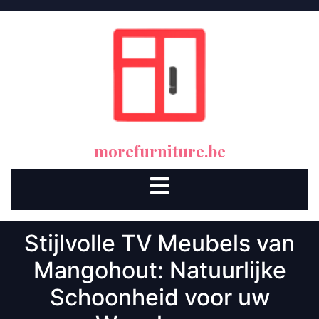
Skip
to
content
morefurniture.be
Open
Button
Stijlvolle TV Meubels van
Mangohout: Natuurlijke
Schoonheid voor uw