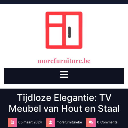
Skip
to
content
morefurniture.be
Open
Button
Tijdloze Elegantie: TV
Meubel van Hout en Staal
05 maart 2024
morefurniturebe
0 Comments