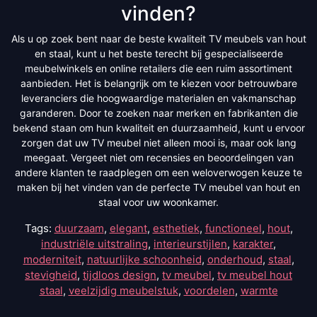
vinden?
Als u op zoek bent naar de beste kwaliteit TV meubels van hout
en staal, kunt u het beste terecht bij gespecialiseerde
meubelwinkels en online retailers die een ruim assortiment
aanbieden. Het is belangrijk om te kiezen voor betrouwbare
leveranciers die hoogwaardige materialen en vakmanschap
garanderen. Door te zoeken naar merken en fabrikanten die
bekend staan om hun kwaliteit en duurzaamheid, kunt u ervoor
zorgen dat uw TV meubel niet alleen mooi is, maar ook lang
meegaat. Vergeet niet om recensies en beoordelingen van
andere klanten te raadplegen om een weloverwogen keuze te
maken bij het vinden van de perfecte TV meubel van hout en
staal voor uw woonkamer.
Tags:
duurzaam
,
elegant
,
esthetiek
,
functioneel
,
hout
,
industriële uitstraling
,
interieurstijlen
,
karakter
,
moderniteit
,
natuurlijke schoonheid
,
onderhoud
,
staal
,
stevigheid
,
tijdloos design
,
tv meubel
,
tv meubel hout
staal
,
veelzijdig meubelstuk
,
voordelen
,
warmte