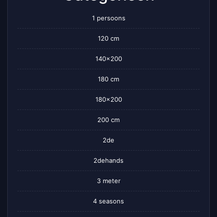
1 persoons
120 cm
140×200
180 cm
180×200
200 cm
2de
2dehands
3 meter
4 seasons